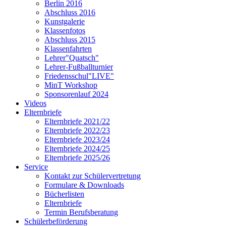
Berlin 2016
Abschluss 2016
Kunstgalerie
Klassenfotos
Abschluss 2015
Klassenfahrten
Lehrer"Quatsch"
Lehrer-Fußballturnier
Friedensschul"LIVE"
MinT Workshop
Sponsorenlauf 2024
Videos
Elternbriefe
Elternbriefe 2021/22
Elternbriefe 2022/23
Elternbriefe 2023/24
Elternbriefe 2024/25
Elternbriefe 2025/26
Service
Kontakt zur Schülervertretung
Formulare & Downloads
Bücherlisten
Elternbriefe
Termin Berufsberatung
Schülerbeförderung