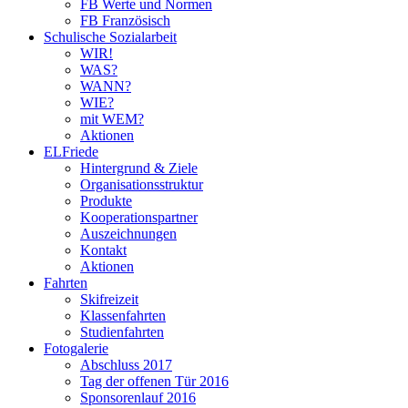
FB Werte und Normen
FB Französisch
Schulische Sozialarbeit
WIR!
WAS?
WANN?
WIE?
mit WEM?
Aktionen
ELFriede
Hintergrund & Ziele
Organisationsstruktur
Produkte
Kooperationspartner
Auszeichnungen
Kontakt
Aktionen
Fahrten
Skifreizeit
Klassenfahrten
Studienfahrten
Fotogalerie
Abschluss 2017
Tag der offenen Tür 2016
Sponsorenlauf 2016