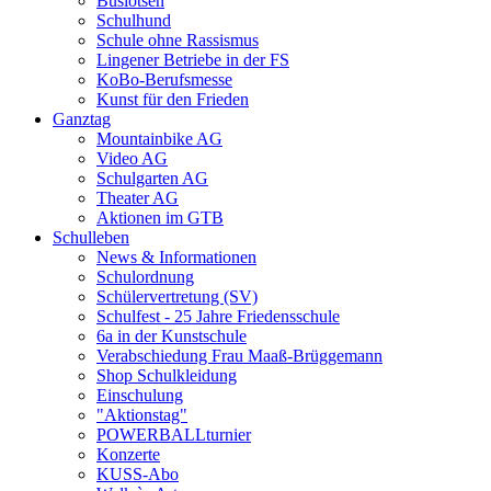
Buslotsen
Schulhund
Schule ohne Rassismus
Lingener Betriebe in der FS
KoBo-Berufsmesse
Kunst für den Frieden
Ganztag
Mountainbike AG
Video AG
Schulgarten AG
Theater AG
Aktionen im GTB
Schulleben
News & Informationen
Schulordnung
Schülervertretung (SV)
Schulfest - 25 Jahre Friedensschule
6a in der Kunstschule
Verabschiedung Frau Maaß-Brüggemann
Shop Schulkleidung
Einschulung
"Aktionstag"
POWERBALLturnier
Konzerte
KUSS-Abo