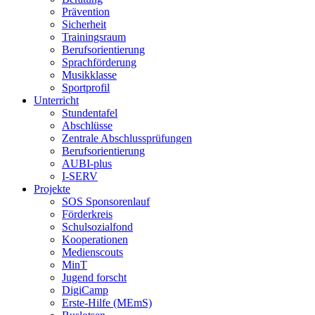
Prävention
Sicherheit
Trainingsraum
Berufsorientierung
Sprachförderung
Musikklasse
Sportprofil
Unterricht
Stundentafel
Abschlüsse
Zentrale Abschlussprüfungen
Berufsorientierung
AUBI-plus
I-SERV
Projekte
SOS Sponsorenlauf
Förderkreis
Schulsozialfond
Kooperationen
Medienscouts
MinT
Jugend forscht
DigiCamp
Erste-Hilfe (MEmS)