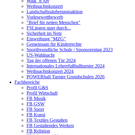
Walk `n Art
Weihnachtskonzert
Landschaftssäuberungsaktion
Vorlesewettbewerb
"Brief für netten Menschen"
FSLingen quer durch...
Sicherheit im Netz
Einweihung "MZG"
Gemeinsam für Kinderrechte
Sportfreundliche Schule / Sponsorentag 2023
US-Wahlnacht
Tag der offenen Tür 2024
Internationales Lehrerfußballturnier 2024
Weihnachtskonzert 2024
POWERball Turnier Grundschulen 2026
Fachbereiche
Profil G&S
Profil Wirtschaft
FB Musik
FB GSW
FB Sport
FB Kunst
FB Textiles Gestalten
FB Gestaltendes Werken
FB Religion