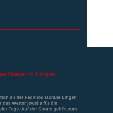
as
Wetter in Lingen
ation an der Fachhochschule Lingen
t das Wetter jeweils für die
er Tage. Auf der Sonne geht's zum