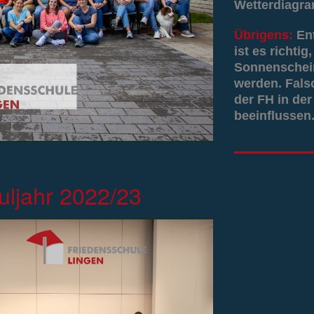
Wetterdiagr
Übrigens:
En
ist es richti
Sonnenschein
werden. Fals
der FH in der
beeinflussen.
uljahr 2022/23