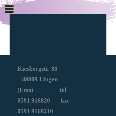
Toggle
navigation
g und Informationen
ht
en
Kiesbergstr. 80
iche
49809 Lingen
e Sozialarbeit
(Ems) tel
0591
916820
fax
0591 9168210
ie