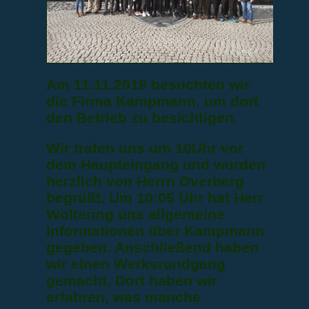
Am 11.11.2019 besuchten wir
die Firma Kampmann, um dort
den Betrieb zu besichtigen.
Wir trafen uns um 10Uhr vor
dem Haupteingang und wurden
herzlich von Herrn Overberg
begrüßt. Um 10:05 Uhr hat Herr
Woltering uns allgemeine
Informationen über Kampmann
gegeben. Anschließend haben
wir einen Werksrundgang
gemacht. Dort haben wir
erfahren, was manche