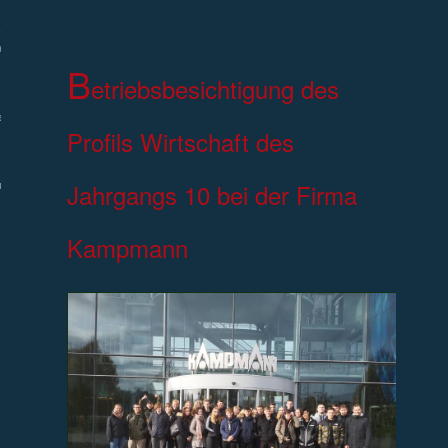
efe
B
etriebsbesichtigung
des
eförderung
Profils Wirtschaft des
Jahrgangs 10
bei der Firma
utz
Kampmann