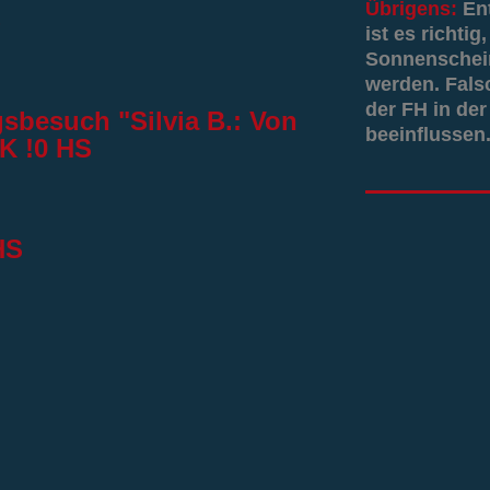
Übrigens:
En
S
ist es richti
Sonnenschein
werden. Fals
der FH in der
sbesuch "Silvia B.: Von
beeinflussen.
K !0 HS
HS