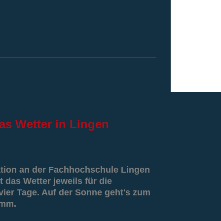
as
Wetter in Lingen
ation an der Fachhochschule Lingen
t das Wetter jeweils für die
er Tage. Auf der Sonne geht's zum
amm.