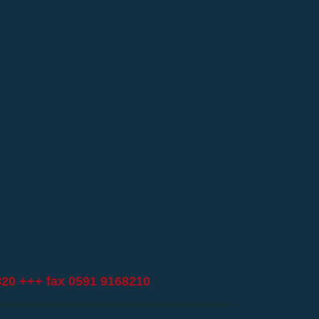
820
+++ fax 0591 9168210