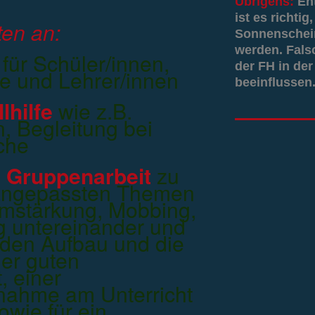
Übrigens:
En
ist es richti
ten an:
Sonnenschein
werden. Fals
für Schüler/innen,
der FH in der
e und Lehrer/innen
beeinflussen.
lhilfe
wie z.B.
n, Begleitung bei
che
 Gruppenarbeit
zu
l angepassten Themen
amstärkung, Mobbing,
g untereinander und
 den Aufbau und die
ner guten
, einer
lnahme am Unterricht
wie für ein