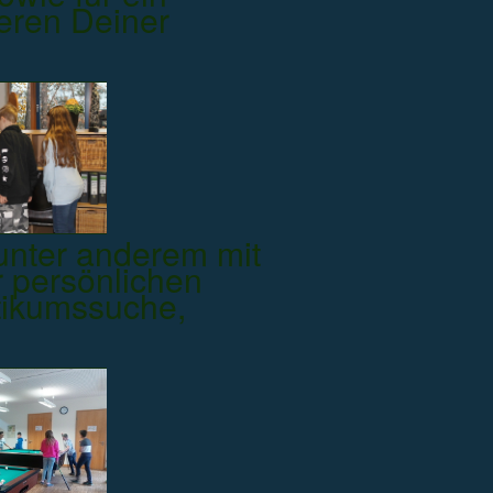
ieren Deiner
nter anderem mit
r persönlichen
tikumssuche,