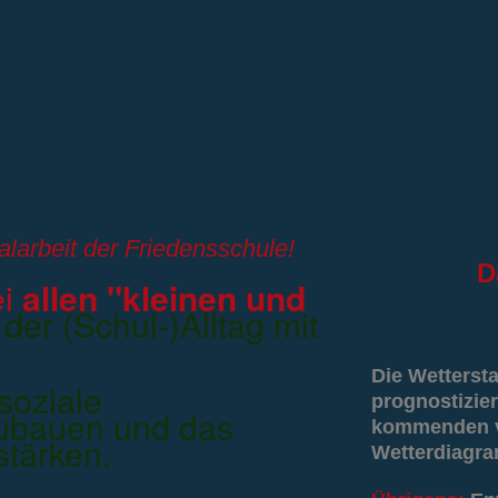
alarbeit der Friedensschule!
D
ei
allen "kleinen und
e der (Schul-)Alltag mit
Die Wetterst
soziale
prognostizier
ubauen und das
kommenden vi
stärken.
Wetterdiagr