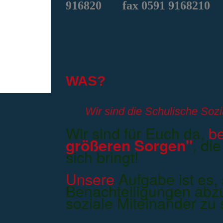
916820
fax 0591 9168210
WAS?
Wir sind die Schulische Sozi
Wir sind für Euch da,
b
größeren Sorgen"
, di
sich bringt!
Unsere
Aufgabe ist es, 
Benachteiligungen abz
soziale Miteinander zu 