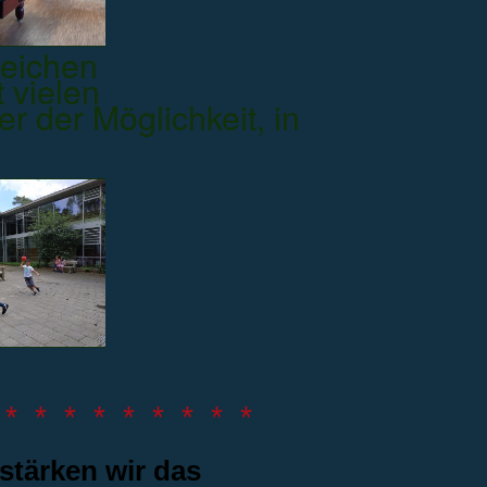
eichen
 vielen
r der Möglichkeit, in
 * * * * * * * * *
stärken wir das