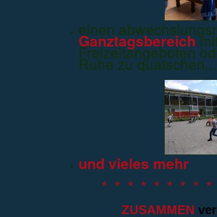
einen abwechslungsr
Ganztagsbereich
mit
Freizeitangeboten ode
Ruhe zu quatschen...
und vieles mehr
* * * * * * * * *
ZUSAMMEN
ver