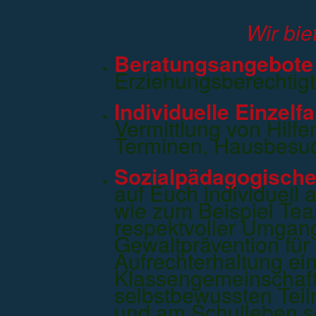
Wir bie
Beratungsangebote
Erziehungsberechtigt
Individuelle Einzelfal
Vermittlung von Hilfe
Terminen, Hausbesu
Sozialpädagogische
auf Euch individuel
wie zum Beispiel Te
respektvoller Umgan
Gewaltprävention für
Aufrechterhaltung ei
Klassengemeinschaft
selbstbewussten Tei
und am Schulleben so