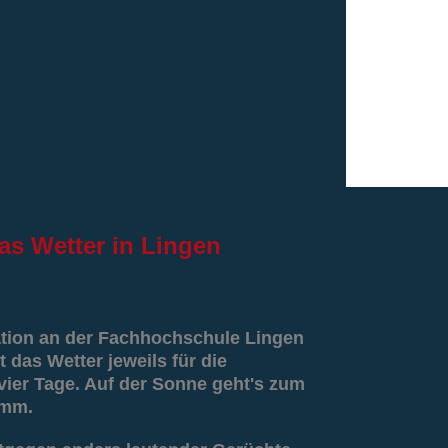
as
Wetter in Lingen
ation an der Fachhochschule Lingen
t das Wetter jeweils für die
er Tage. Auf der Sonne geht's zum
amm.