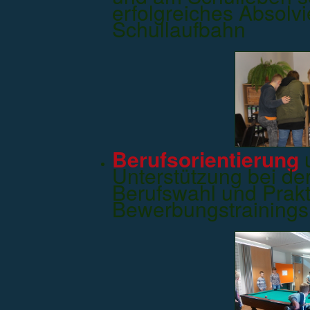
erfolgreiches Absolv
Schullaufbahn
Berufsorientierung
u
Unterstützung bei de
Berufswahl und Prak
Bewerbungstrainings