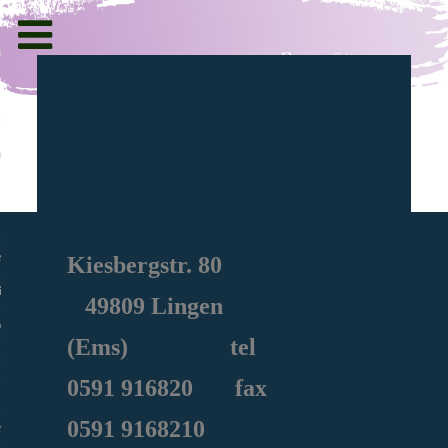
Toggle
navigation
g und Informationen
ht
en
Kiesbergstr. 80
iche
49809 Lingen
e Sozialarbeit
(Ems) tel
0591
916820
fax
0591 9168210
ie