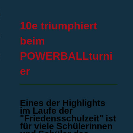
efe
10e triumphiert
eförderung
beim
POWERBALLturni
utz
er
Eines der Highlights
im Laufe der
"Friedensschulzeit" ist
für viele Schülerinnen