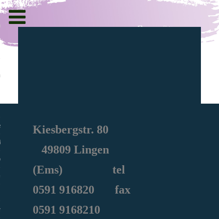
Toggle
navigation
g und Informationen
ht
en
Kiesbergstr. 80
iche
49809 Lingen
e Sozialarbeit
(Ems) tel
0591
916820
fax
0591 9168210
ie