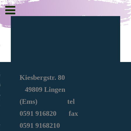
Toggle
navigation
g und Informationen
ht
en
Kiesbergstr. 80
iche
49809 Lingen
e Sozialarbeit
(Ems) tel
0591
916820
fax
0591 9168210
ie