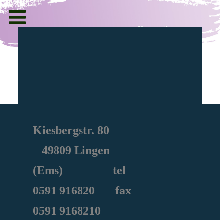
Toggle
navigation
g und Informationen
ht
en
Kiesbergstr. 80
iche
49809 Lingen
e Sozialarbeit
(Ems) tel
0591
916820
fax
0591 9168210
ie