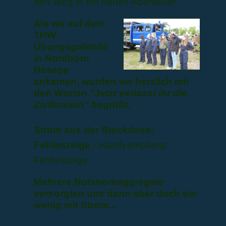
den Weg in ein neues Abenteuer.
Als wir auf dem
THW
Übungsgelände
in Nordhorn
Hesepe
ankamen, wurden wir herzlich mit
den Worten
"Jetzt verlasst ihr die
Zivilisation"
begrüßt.
Strom aus der Steckdose:
Fehlanzeige
-
Handyempfang:
Fehlanzeige
Mehrere Notstromaggregate
versorgten uns dann aber doch ein
wenig mit Strom...