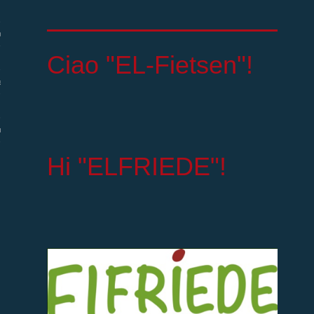
efe
Ciao "EL-Fietsen"!
eförderung
utz
Hi "ELFRIEDE"!