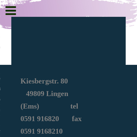
Toggle
navigation
g und Informationen
ht
en
Kiesbergstr. 80
iche
49809 Lingen
e Sozialarbeit
(Ems) tel
0591
916820
fax
0591 9168210
ie