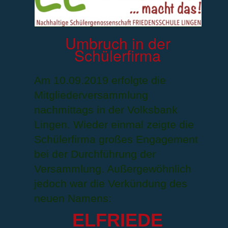
Umbruch in der
Schülerfirma
Am 10.09.2019 erfolgte die
Mitgliederversammlung
nachmittags in der Volksbank
Lingen. Wieder einmal zeigte die
Schülerfirma großes Engagement
bei der Durchführung der
Versammlung. Außergewöhnlich
jedoch war die Verkündung des
neuen Namens:
ELFRIEDE