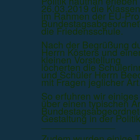
Politik hautnah erleben
26.03.2019 die Klassen
im Rahmen der EU-Proj
Bundestagsabgeordnet
die Friedensschule.
Nach der Begrüßung d
Herrn Kösters und eine
kleinen Vorstellung
löcherten die Schüleri
und Schüler Herrn Bee
mit Fragen jeglicher Art
So erfuhren wir einiges
über einen typischen Ar
Bundestagsabgeordnete
Gestaltung in der Politi
Zudem wurden einige 