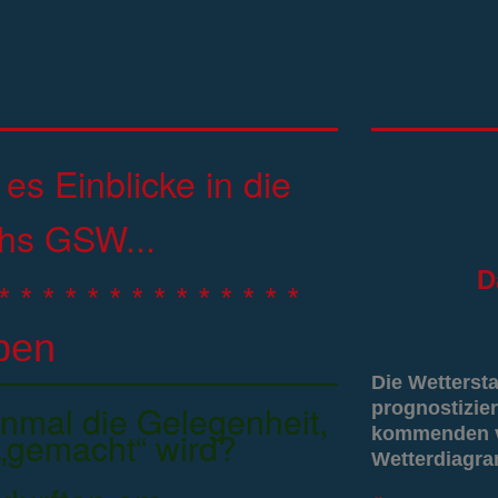
 es Einblicke in die
chs GSW...
D
* * * * * * * * * * * * * *
eben
Die Wetterst
nmal die Gelegenheit,
prognostizier
kommenden vi
k „gemacht“ wird?
Wetterdiagr