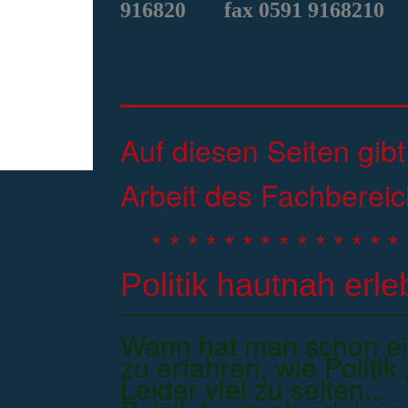
916820
fax 0591 9168210
Auf diesen Seiten gibt
Arbeit des Fachberei
* * * * * * * * * * * * * * 
Politik hautnah erl
Wann hat man schon ei
zu erfahren, wie Politi
Leider viel zu selten...