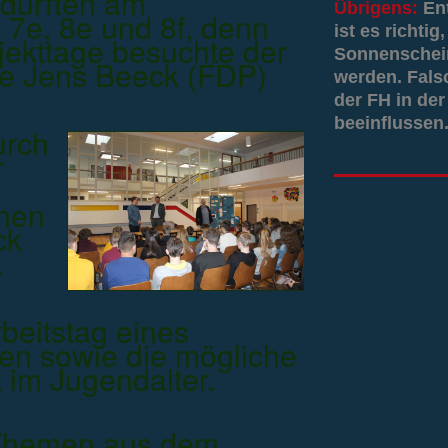
 durften am
Übrigens:
En
 7e, 8e und 8f, denn
ist es richti
ekttage besuchte der
Sonnenschein
e Jens Beeck (FDP)
werden. Fals
der FH in der
beeinflussen.
urch
r
nnen
ck
.
beitstag eines
n sowie die mögliche
k im Jugendalter.
Themen aus dem