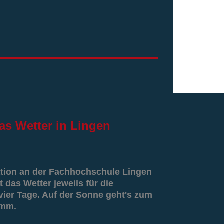
as
Wetter in Lingen
ation an der Fachhochschule Lingen
t das Wetter jeweils für die
er Tage. Auf der Sonne geht's zum
amm.