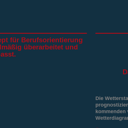
ept für Berufsorientierung
elmäßig überarbeitet und
asst.
D
Die Wetterst
prognostizier
kommenden vi
Wetterdiagr