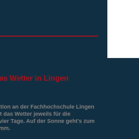
as
Wetter in Lingen
ation an der Fachhochschule Lingen
t das Wetter jeweils für die
er Tage. Auf der Sonne geht's zum
amm.