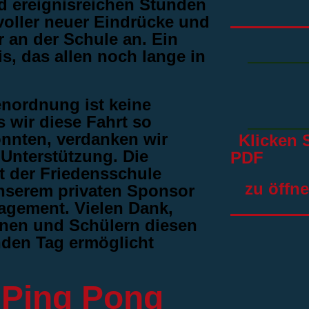
 ereignisreichen Stunden
voller neuer Eindrücke und
 an der Schule an. Ein
, das allen noch lange in
enordnung ist keine
s wir diese Fahrt so
onnten, verdanken wir
Klicken S
 Unterstützung.
​Die
PDF
 der Friedensschule
zu öffne
unserem privaten Sponsor
gagement. Vielen Dank,
nnen und Schülern diesen
nden Tag ermöglicht
r Ping Pong