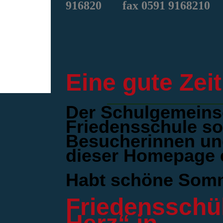
916820
fax 0591 9168210
Eine gute Zeit
Der Schulgemeins
Friedensschule so
Besucherinnen un
dieser Homepage ei
Habt schöne Somm
Friedensschül