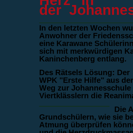
Herz“ in
der Johanne
In den letzten Wochen wu
Anwohner der Friedenssch
eine Karawane Schülerin
sich mit merkwürdigen Ka
Kaninchenberg entlang.
Des Rätsels Lösung: Der
WPK "Erste Hilfe" aus der
Weg zur Johannesschule
Viertklässlern die Reanim
Die A
Grundschülern, wie sie b
Atmung überprüfen könne
und die Herzdruckmassag