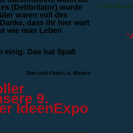
s (Defibrilator) wurde
31.08. Elternab
üler waren voll des
Danke, dass ihr hier wart
abt wie man Leben
"
h einig: Das hat Spaß
Text und Fotos: A. Roters
ller
nsere 9.
der IdeenExpo