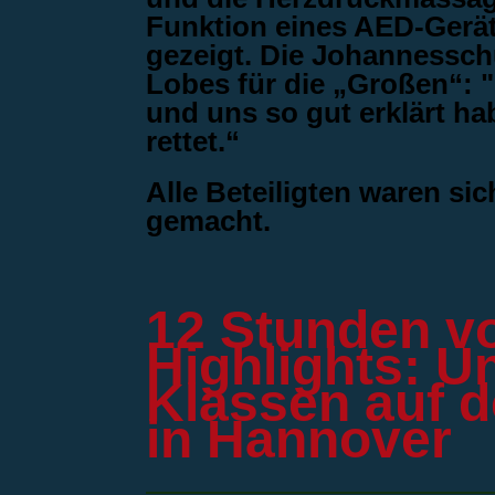
Funktion eines AED-Geräte
gezeigt. Die Johannessch
Lobes für die „Großen“: "
und uns so gut erklärt h
rettet.“
Alle Beteiligten waren sic
gemacht.
12 Stunden vo
Highlights: U
Klassen auf 
in Hannover