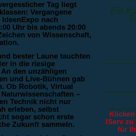
vergesslicher Tag liegt
Ein Ku
lklassen: Vergangene
T
r IdeenExpo nach
:00 Uhr bis abends 20:00
Zeichen von Wissenschaft,
ation.
nd bester Laune tauchten
r in die riesige
. An den unzähligen
ten und Live-Bühnen gab
. Ob Robotik, Virtual
r Naturwissenschaften –
en Technik nicht nur
 erleben, selbst
Klicken
cht sogar schon erste
IServ zu
liche Zukunft sammeln.
für I