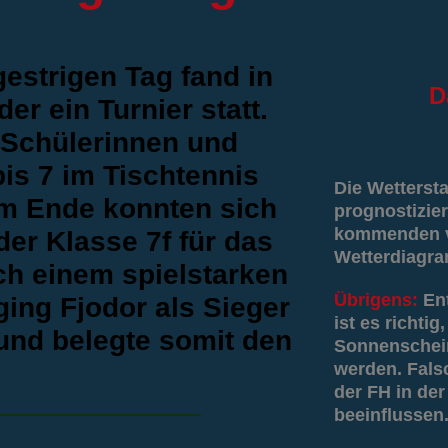
estrigen Tag fand in
D
er ein Turnier statt.
 Schülerinnen und
is 7 im Tischtennis
Die Wetterst
m Ende konnten sich
prognostizier
kommenden vi
er Klasse 7f für das
Wetterdiagr
ach einem spielstarken
Übrigens:
En
ing Fjodor als Sieger
ist es richti
und belegte somit den
Sonnenschein
werden. Fals
der FH in der
beeinflussen.