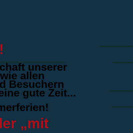
!
chaft unserer
wie allen
d Besuchern
ne gute Zeit...
erferien!
er „mit