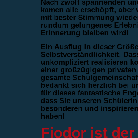
Nach zwölf spannenden und
kamen alle erschöpft, aber 
mit bester Stimmung wieder
rundum gelungenes Erlebnis
Erinnerung bleiben wird!
Ein Ausflug in dieser Größ
Selbstverständlichkeit. Das
unkompliziert realisieren k
einer großzügigen privaten
gesamte Schulgemeinschaft
bedankt sich herzlich bei 
für dieses fantastische En
dass Sie unseren Schüleri
besonderen und inspiriere
haben!
Fjodor ist de