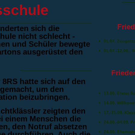
sschule
Frie
nderten sich die
ule nicht schlecht -
01.07. Zeugnis
nen und Schüler bewegte
rtons ausgerüstet den
01.07.-12.08.. 
Friede
 8RS hatte sich auf den
 gemacht, um den
13.08. Erster S
ation beizubringen.
14.08. Willkom
chtklässler zeigten den
17.-21.08. Klas
ei einem Menschen die
24.08.-04.09. P
n, den Notruf absetzen
24.08. Elternab
e durchführen. Auch die